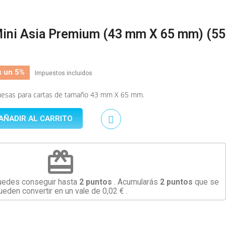
Mini Asia Premium (43 mm X 65 mm) (55
s un 5%
Impuestos incluidos
uesas para cartas de tamaño 43 mm X 65 mm.
AÑADIR AL CARRITO
redeem
uedes conseguir hasta
2
puntos
. Acumularás
2
puntos
que se
ueden convertir en un vale de
0,02 €
.