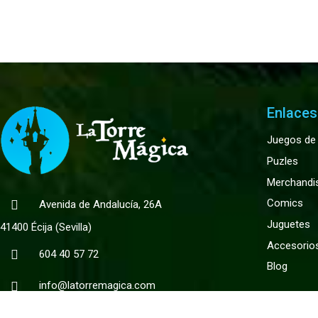
Enlaces
Juegos de
Puzles
Merchandi
Comics
Avenida de Andalucía, 26A
Juguetes
41400 Écija (Sevilla)
Accesorio
604 40 57 72
Blog
info@latorremagica.com