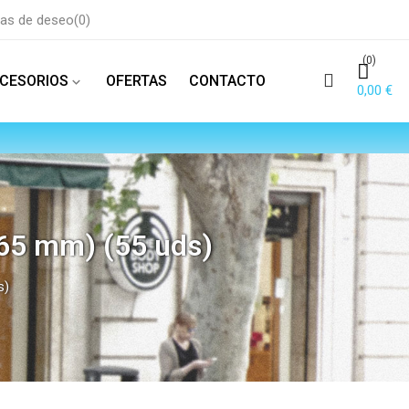
tas de deseo
0
(0)
CESORIOS
OFERTAS
CONTACTO
keyboard_arrow_down
0,00 €
65 mm) (55 uds)
s)