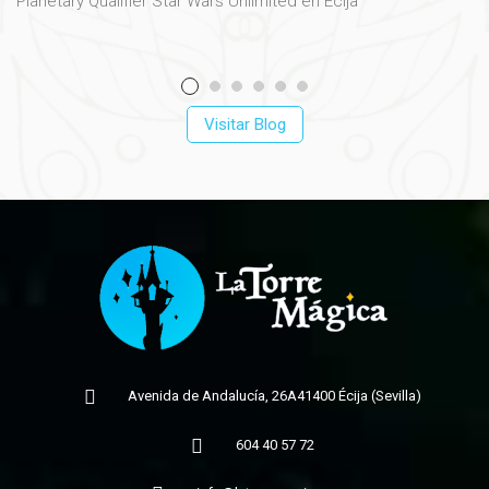
Planetary Qualifier Star Wars Unlimited en Écija
Visitar Blog
Avenida de Andalucía, 26A
41400 Écija (Sevilla)
604 40 57 72