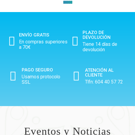
PLAZO DE
ENVÍO GRATIS
DEVOLUCIÓN
En compras superiores
Tiene 14 días de
a 70€
devolución
PAGO SEGURO
ATENCIÓN AL
CLIENTE
Usamos protocolo
Tlfn:
604 40 57 72
SSL
Eventos y Noticias