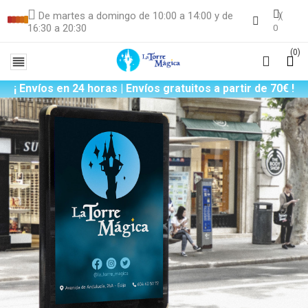
De martes a domingo de 10:00 a 14:00 y de
16:30 a 20:30
0
(0)

¡ Envíos en 24 horas | Envíos gratuitos a partir de 70€ !