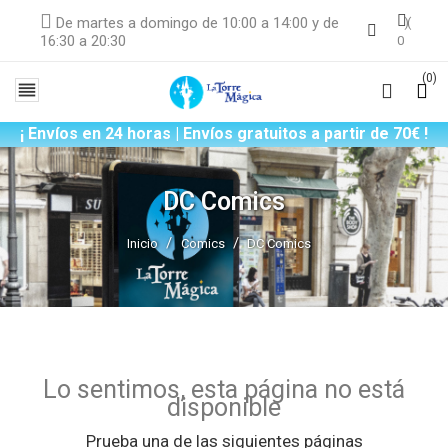
De martes a domingo de 10:00 a 14:00 y de
16:30 a 20:30
0
(0)

¡ Envíos en 24 horas | Envíos gratuitos a partir de 70€ !
DC Comics
Inicio
Comics
DC Comics
Lo sentimos, esta página no está
disponible
Prueba una de las siguientes páginas